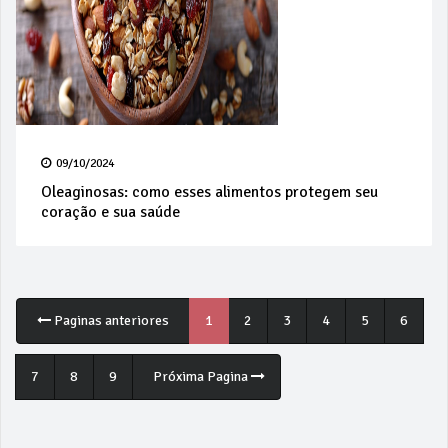
09/10/2024
Oleaginosas: como esses alimentos protegem seu
coração e sua saúde
Paginas anteriores
1
2
3
4
5
6
7
8
9
Próxima Pagina