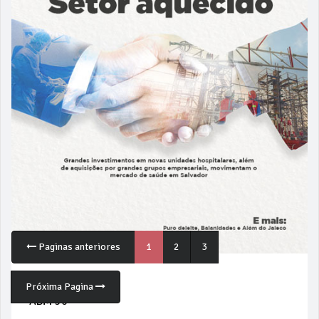
Paginas anteriores
1
2
3
13/09/2021
Próxima Pagina
ABM 50