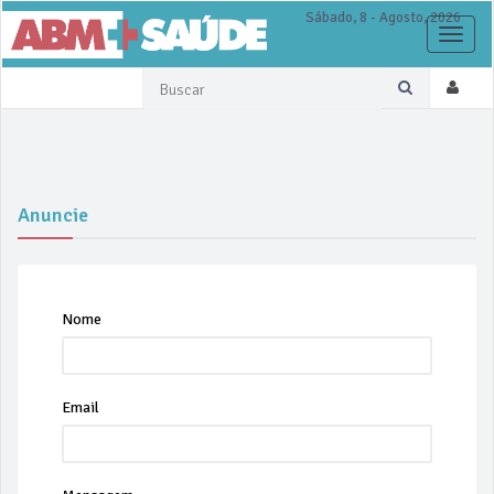
Sábado, 8 - Agosto, 2026
Toggle
naviga
Anuncie
Nome
Email