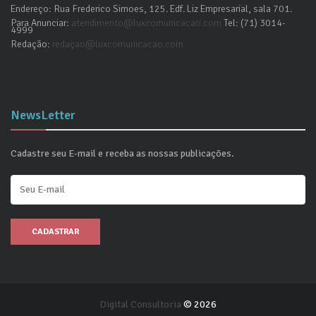
Endereço: Rua Frederico Simoes, 125. Edf. Liz Empresarial, sala 701.
Para Anunciar:
atendimento@luxcomunicacao.com
Tel: (71) 3014-
4999
Redação:
redaçao@luxcomunicacao.com
NewsLetter
Cadastre seu E-mail e receba as nossas publicações.
CADASTRAR
Digital Consultoria
© 2026