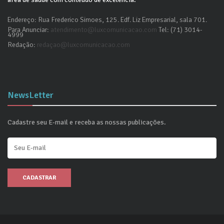
Endereço: Rua Frederico Simoes, 125. Edf. Liz Empresarial, sala 701.
Para Anunciar:
atendimento@luxcomunicacao.com
Tel: (71) 3014-
4999
Redação:
redaçao@luxcomunicacao.com
NewsLetter
Cadastre seu E-mail e receba as nossas publicações.
CADASTRAR