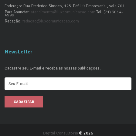
Endereço: Rua Frederico Simoes, 125. Edf. Liz Empresarial, sala 701.
Para Anunciar:
atendimento@luxcomunicacao.com
Tel: (71) 3014-
4999
Redação:
redaçao@luxcomunicacao.com
NewsLetter
Cadastre seu E-mail e receba as nossas publicações.
CADASTRAR
Digital Consultoria
© 2026