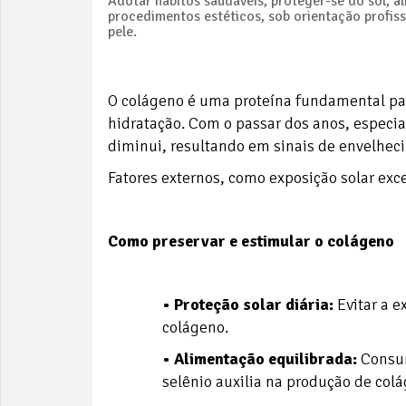
Adotar hábitos saudáveis, proteger-se do sol, 
procedimentos estéticos, sob orientação profissi
pele.
O colágeno é uma proteína fundamental para
hidratação. Com o passar dos anos, especi
diminui, resultando em sinais de envelhec
Fatores externos, como exposição solar exc
Como preservar e estimular o colágeno
• Proteção solar diária:
Evitar a e
colágeno.
• Alimentação equilibrada:
Consum
selênio auxilia na produção de col