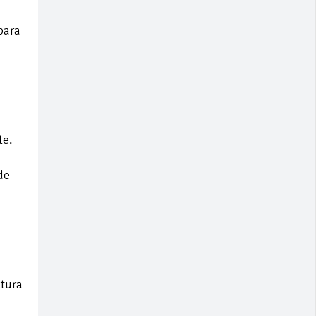
para
te.
de
xtura