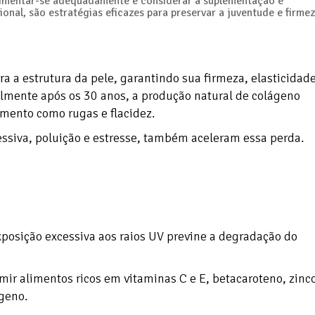
alimentar-se adequadamente e considerar a suplementação e
onal, são estratégias eficazes para preservar a juventude e firme
 a estrutura da pele, garantindo sua firmeza, elasticidade
almente após os 30 anos, a produção natural de colágeno
imento como rugas e flacidez.
essiva, poluição e estresse, também aceleram essa perda.
xposição excessiva aos raios UV previne a degradação do
ir alimentos ricos em vitaminas C e E, betacaroteno, zinc
ágeno.