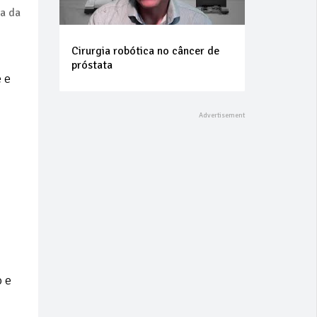
za da
Cirurgia robótica no câncer de
próstata
 e
o e